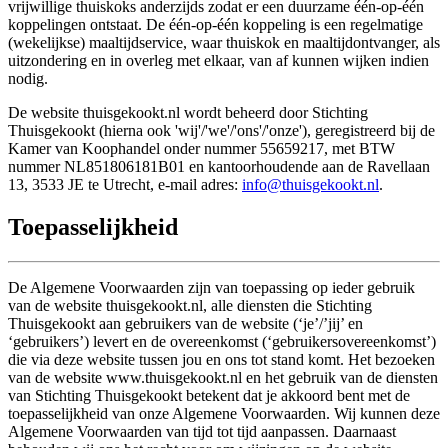
vrijwillige thuiskoks anderzijds zodat er een duurzame één-op-één
koppelingen ontstaat. De één-op-één koppeling is een regelmatige
(wekelijkse) maaltijdservice, waar thuiskok en maaltijdontvanger, als
uitzondering en in overleg met elkaar, van af kunnen wijken indien
nodig.
De website thuisgekookt.nl wordt beheerd door Stichting
Thuisgekookt (hierna ook 'wij'/'we'/'ons'/'onze'), geregistreerd bij de
Kamer van Koophandel onder nummer 55659217, met BTW
nummer NL851806181B01 en kantoorhoudende aan de Ravellaan
13, 3533 JE te Utrecht, e-mail adres:
info@thuisgekookt.nl
.
Toepasselijkheid
De Algemene Voorwaarden zijn van toepassing op ieder gebruik
van de website thuisgekookt.nl, alle diensten die Stichting
Thuisgekookt aan gebruikers van de website (‘je’/’jij’ en
‘gebruikers’) levert en de overeenkomst (‘gebruikersovereenkomst’)
die via deze website tussen jou en ons tot stand komt. Het bezoeken
van de website www.thuisgekookt.nl en het gebruik van de diensten
van Stichting Thuisgekookt betekent dat je akkoord bent met de
toepasselijkheid van onze Algemene Voorwaarden. Wij kunnen deze
Algemene Voorwaarden van tijd tot tijd aanpassen. Daarnaast