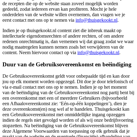
de recepten die op de website staan zoveel mogelijk worden
gedeeld, zodat iedereen ervan kan profiteren. Mocht je hele
onderdelen van de website willen overnemen, dan vragen we je
eerst contact met ons op te nemen via
info@thuisgekookt.nl
.
Indien je op thuisgekookt.nl content ziet die inbreuk maakt op
intellectuele eigendomsrechten of andere rechten, of om andere
redenen onrechtmatig is, dan vernemen wij dat graag zodat we waar
nodig maatregelen kunnen nemen zoals het verwijderen van de
content. Neem hiervoor contact op via
info@thuisgekookt.nl
.
Duur van de Gebruiksovereenkomst en beëindiging
De Gebruiksovereenkomst geldt voor onbepaalde tijd en kan door
jou op elk moment worden opgezegd. Dit doe je door telefonisch of
via e-mail contact met ons op te nemen. Indien je op het moment
van de beëindiging van de Gebruiksovereenkomst nog partij bent bij
een overeenkomst met een of meerdere Gebruikers (bijvoorbeeld
een Afhaalovereenkomst zie: ‘Eén-op-één koppelingen’), dien je
deze overeenkomst(en) nog wel af te handelen. Thuisgekookt kan
een Gebruiksovereenkomst met onmiddellijke ingang opzeggen
indien de regels niet gevolgd worden of als wij onze bedrijfsvoering
stopzetten. Na beëindiging van de Gebruiksovereenkomst blijven
deze Algemene Voorwaarden van toepassing op elk gebruik dat je
maakt van de website en de eventuele (financiële) afhandeling van