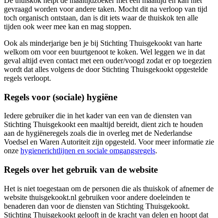
De thuiskok helpt de maaltijdzoeker met een maaltijd en kan niet
gevraagd worden voor andere taken. Mocht dit na verloop van tijd
toch organisch ontstaan, dan is dit iets waar de thuiskok ten alle
tijden ook weer mee kan en mag stoppen.
Ook als minderjarige ben je bij Stichting Thuisgekookt van harte
welkom om voor een buurtgenoot te koken. Wel leggen we in dat
geval altijd even contact met een ouder/voogd zodat er op toegezien
wordt dat alles volgens de door Stichting Thuisgekookt opgestelde
regels verloopt.
Regels voor (sociale) hygiëne
Iedere gebruiker die in het kader van een van de diensten van
Stichting Thuisgekookt een maaltijd bereidt, dient zich te houden
aan de hygiëneregels zoals die in overleg met de Nederlandse
Voedsel en Waren Autoriteit zijn opgesteld. Voor meer informatie zie
onze
hygienerichtlijnen en sociale omgangsregels
.
Regels over het gebruik van de website
Het is niet toegestaan om de personen die als thuiskok of afnemer de
website thuisgekookt.nl gebruiken voor andere doeleinden te
benaderen dan voor de diensten van Stichting Thuisgekookt.
Stichting Thuisgekookt gelooft in de kracht van delen en hoopt dat