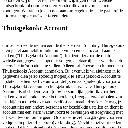
behouden wij ons het recht voor om wijzingen op de website
thuisgekookt.nl door te voeren zonder dit van tevoren aan te
kondigen. Wij raden je dan ook aan om regelmatig na te gaan of de
informatie op de website is veranderd.
Thuisgekookt Account
Om actief deel te nemen aan de diensten van Stichting Thuisgekookt
dien je het aanmeldformulier in te vullen en een account aan te
maken (‘Thuisgekookt Account’). Je dient hiervoor de op de
website aangegeven stappen te volgen, en daarbij naar waarheid de
verzochte informatie in te vullen. Alleen privépersonen kunnen een
Thuisgekookt Account aanmaken. Bij eventuele wijzigingen in je
gegevens dien je zo spoedig mogelijk je Thuisgekookt Account te
updaten. Je bent zelf verantwoordelijk en aansprakelijk voor jouw
Thuisgekookt Account en het gebruik daarvan. Je Thuisgekookt
Account is uitsluitend voor jouw persoonlijke gebruik voor het
maken van afspraken over het bereiden, brengen en/of afhalen van
maaltijden ten behoeve van jezelf of een maaltijdzoeker. Je mag je
account niet aan andere personen ter beschikking stellen en dient je
account met een sterk wachtwoord te beveiligen en zorgvuldig met
dit wachtwoord om te gaan. Ook moet je zelf zorgdragen voor een
veilige computer of telefoon(verbinding). Mocht je het vermoeden
hebben dat je Thuisgekookt Account door anderen wordt gebruikt,