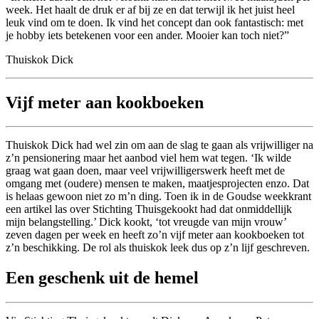
week. Het haalt de druk er af bij ze en dat terwijl ik het juist heel
leuk vind om te doen. Ik vind het concept dan ook fantastisch: met
je hobby iets betekenen voor een ander. Mooier kan toch niet?
Thuiskok Dick
Vijf meter aan kookboeken
Thuiskok Dick had wel zin om aan de slag te gaan als vrijwilliger na
z’n pensionering maar het aanbod viel hem wat tegen. ‘Ik wilde
graag wat gaan doen, maar veel vrijwilligerswerk heeft met de
omgang met (oudere) mensen te maken, maatjesprojecten enzo. Dat
is helaas gewoon niet zo m’n ding. Toen ik in de Goudse weekkrant
een artikel las over Stichting Thuisgekookt had dat onmiddellijk
mijn belangstelling.’ Dick kookt, ‘tot vreugde van mijn vrouw’
zeven dagen per week en heeft zo’n vijf meter aan kookboeken tot
z’n beschikking. De rol als thuiskok leek dus op z’n lijf geschreven.
Een geschenk uit de hemel