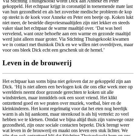
Via Stichting Thuisgekookt wordt Dick aan Anneke en Peter
gekoppeld. Het echtpaar krijgt in coronatijd in toenemende mate last
van hun gezondheid en als het zoveelste medische probleem de kop
op steekt is de koek voor Anneke en Peter een beetje op. Koken lukt
niet meer, de bestelde diepvriesmaaltijden zijn niet lekker en steeds
vaker slaat het echtpaar de warme maaltijd over. ‘Dat was heel
vervelend, want onze behoefte aan een warme en gezonde maaltijd
werd juist alleen maar groter. Via Stichting Thuisgekookt kwamen
we in contact met thuiskok Dick en we willen niet overdrijven, maar
voor ons bleek Dick echt een geschenk uit de hemel.’
Leven in de brouwerij
Het echtpaar kan soms bijna niet geloven dat ze gekoppeld zijn aan
Dick. ‘Hij is niet alleen een bevlogen kok die ons elke week mee op
wereldreis neemt door gezonde gerechten te koken uit alle
windstreken, maar inmiddels ook een soort vriend. Het klikt
ontzettend goed en we praten over muziek, voetbal, bier en de
kleinkinderen. Het komt regelmatig voor dat het eten nog heerlijk
warm is als hij aankomt, maar steenkoud is als hij vertrekt: zo veel
hebben we te kletsen. Omdat we bijna altijd thuis zijn vanwege onze
gezondheid, zijn onze sociale contacten beperkt. Dick brengt weer
wat leven in de brouwerij en maakt ons leven een stuk lichter. We
zijn dan ook ontzettend blij dat Stichting Thuisgekookt hem op ons