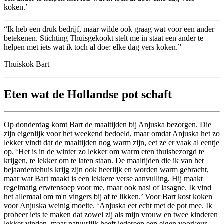
koken.’
Ik heb een druk bedrijf, maar wilde ook graag wat voor een ander
betekenen. Stichting Thuisgekookt stelt me in staat een ander te
helpen met iets wat ik toch al doe: elke dag vers koken.
Thuiskok Bart
Eten wat de Hollandse pot schaft
Op donderdag komt Bart de maaltijden bij Anjuska bezorgen. Die
zijn eigenlijk voor het weekend bedoeld, maar omdat Anjuska het zo
lekker vindt dat de maaltijden nog warm zijn, eet ze er vaak al eentje
op. ‘Het is in de winter zo lekker om warm eten thuisbezorgd te
krijgen, te lekker om te laten staan. De maaltijden die ik van het
bejaardentehuis krijg zijn ook heerlijk en worden warm gebracht,
maar wat Bart maakt is een lekkere verse aanvulling. Hij maakt
regelmatig erwtensoep voor me, maar ook nasi of lasagne. Ik vind
het allemaal om m'n vingers bij af te likken.’ Voor Bart kost koken
voor Anjuska weinig moeite. ‘Anjuska eet echt met de pot mee. Ik
probeer iets te maken dat zowel zij als mijn vrouw en twee kinderen
lekker vinden, maar natuurlijk heeft iedereen een eigen voorkeur.